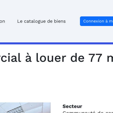
ion
Le catalogue de biens
Connexion à 
ial à louer de 77 m
Secteur