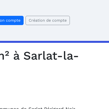
mon compte
Création de compte
² à Sarlat-la-