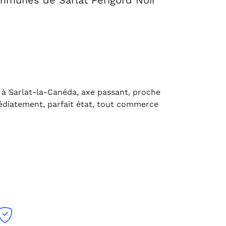
unes de Sarlat Périgord Noir
 à Sarlat-la-Canéda, axe passant, proche
édiatement, parfait état, tout commerce